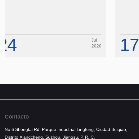
17
Jul
Jul
2026
2026
Contacto
No.6 Shengtai Rd, Parque Industrial Lingfeng, Ciudad Beiqiao,
Distrito Xiangcheng, Suzhou, Jiangsu, P. R. C.